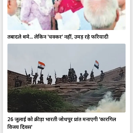
तबादले थमे... लेकिन 'चक्कर' नहीं, उमड़ रहे फरियादी
26 जुलाई को क्रीड़ा भारती जोधपुर प्रांत मनाएगी 'कारगिल
विजय दिवस'