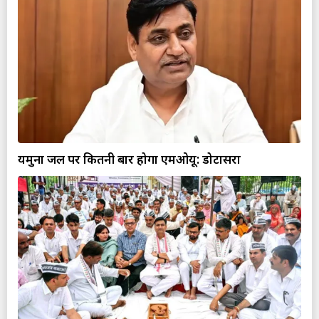
यमुना जल पर कितनी बार होगा एमओयू: डोटासरा