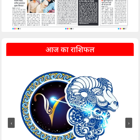
आज का राशिफल
‹
›