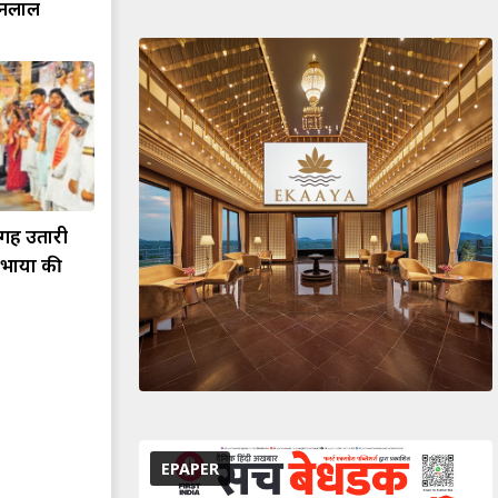
जनलाल
गह उतारी
ेमभाया की
EPAPER