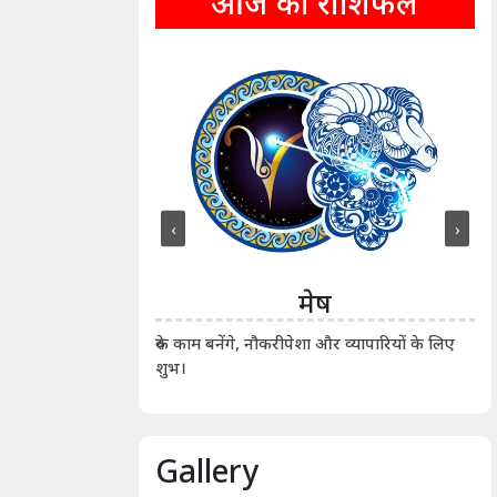
आज का राशिफल
‹
›
ीन
मेष
ीं दिखाए। कानूनी वाद-
आर्
रुके काम बनेंगे, नौकरीपेशा और व्यापारियों के लिए
शुभ।
Gallery