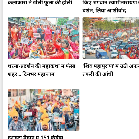
कलाकारों ने खेली फूलों की होली
किए भगवान स्वामीनारायण 
दर्शन, लिया आशीर्वाद
धरना-प्रदर्शन की महाकथा में फंसा
'शिव महापुराण' में उठी अफ
शहर... दिनभर महाजाम
तफरी की आंधी
दशहरा मैदान में 151 कुंडीय