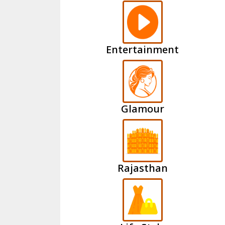
Entertainment
Glamour
Rajasthan