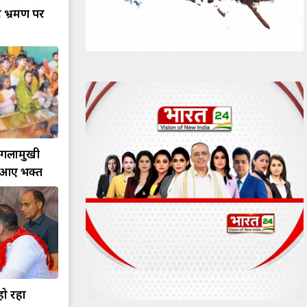
र भ्रमण पर
बगलामुखी
े आए भक्त
हो रहा