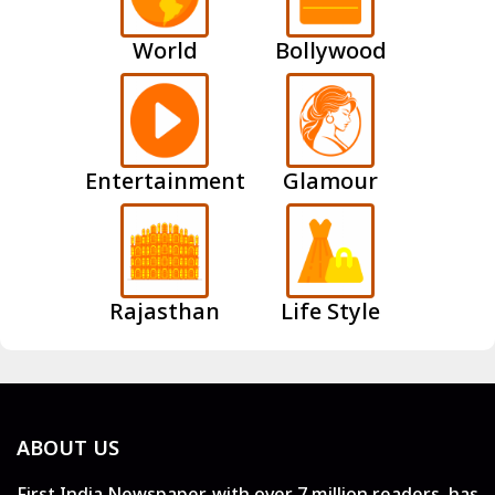
World
Bollywood
Entertainment
Glamour
Rajasthan
Life Style
ABOUT US
First India Newspaper, with over 7 million readers, has