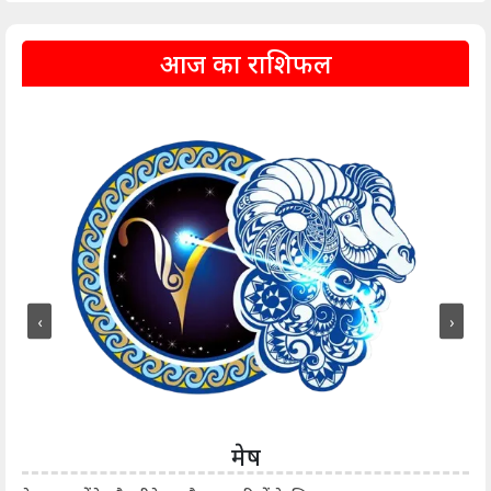
आज का राशिफल
‹
›
मेष