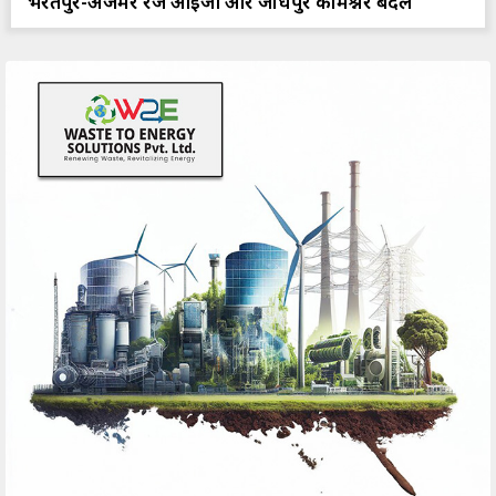
भरतपुर-अजमेर रेंज आईजी और जोधपुर कमिश्नर बदले