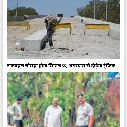
राजमहल चौराहा होगा सिग्नल फ्री, अंडरपास से दौड़ेगा ट्रैफिक