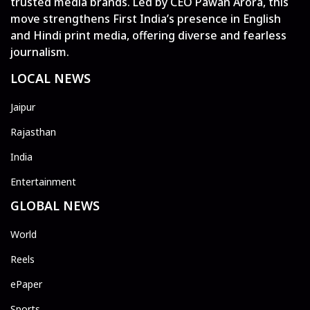
trusted media brands. Led by CEO Pawan Arora, this
move strengthens First India’s presence in English
and Hindi print media, offering diverse and fearless
journalism.
LOCAL NEWS
Jaipur
Rajasthan
India
Entertainment
GLOBAL NEWS
World
Reels
ePaper
Sports