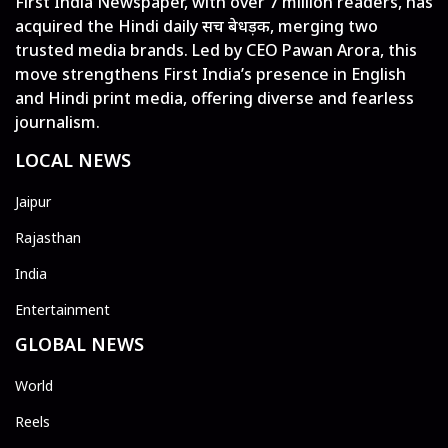
First India Newspaper, with over 7 million readers, has
acquired the Hindi daily सच बेधड़क, merging two
trusted media brands. Led by CEO Pawan Arora, this
move strengthens First India’s presence in English
and Hindi print media, offering diverse and fearless
journalism.
LOCAL NEWS
Jaipur
Rajasthan
India
Entertainment
GLOBAL NEWS
World
Reels