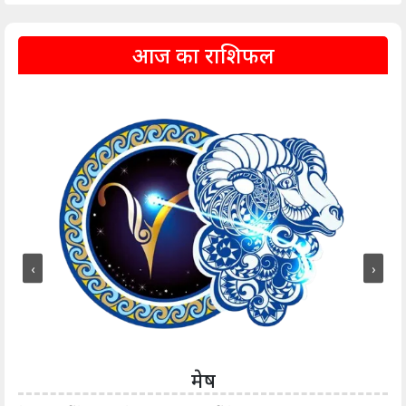
आज का राशिफल
‹
›
मेष