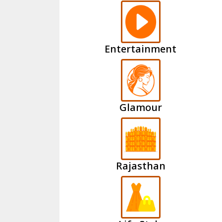
Entertainment
Glamour
Rajasthan