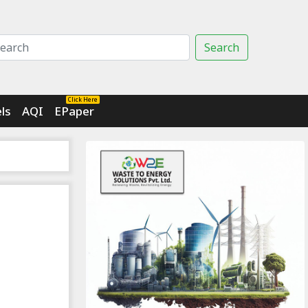
Search
Click Here
ls
AQI
EPaper