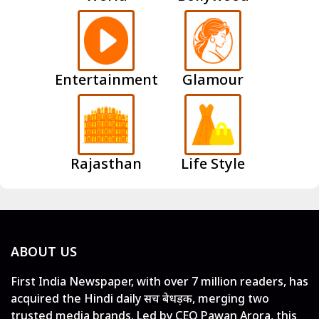
Entertainment
Glamour
Rajasthan
Life Style
ABOUT US
First India Newspaper, with over 7 million readers, has
acquired the Hindi daily सच बेधड़क, merging two
trusted media brands. Led by CEO Pawan Arora, this