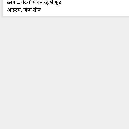
छापा... गंदगी में बन रहे थे फूड
आइटम, किए सीज