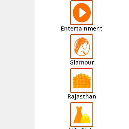
Entertainment
Glamour
Rajasthan