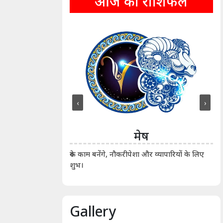
आज का राशिफल
‹
›
ीन
मेष
ीं दिखाए। कानूनी वाद-
आर्
रुके काम बनेंगे, नौकरीपेशा और व्यापारियों के लिए
शुभ।
Gallery