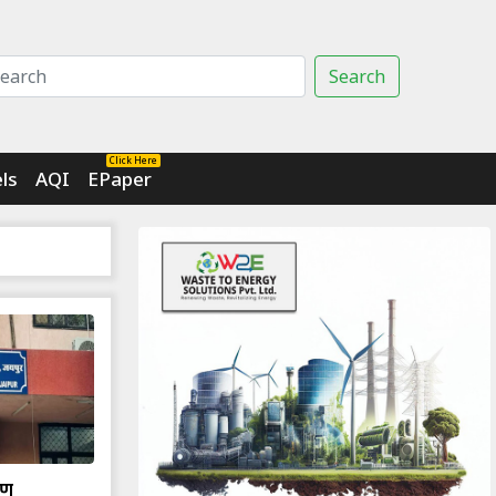
Search
Click Here
ls
AQI
EPaper
रण