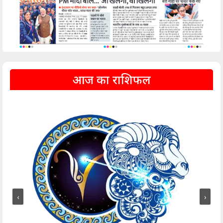
आज का राशिफल
‹
›