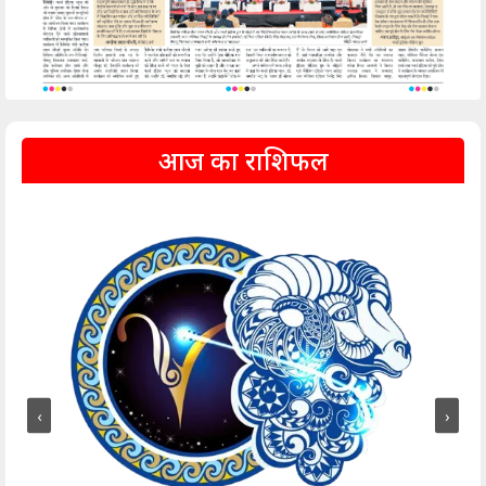
आज का राशिफल
‹
›