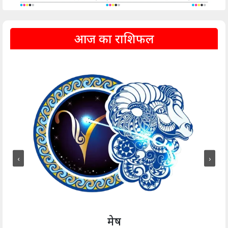
आज का राशिफल
‹
›
मेष