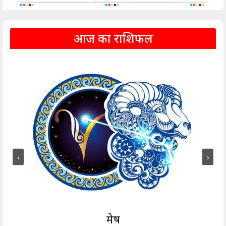
आज का राशिफल
‹
›
मेष