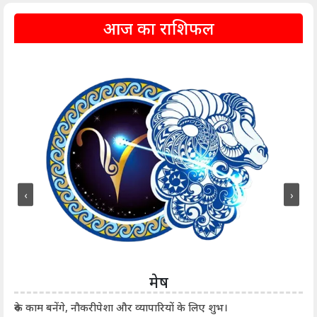
आज का राशिफल
‹
›
मेष
आर्
रुके काम बनेंगे, नौकरीपेशा और व्यापारियों के लिए शुभ।