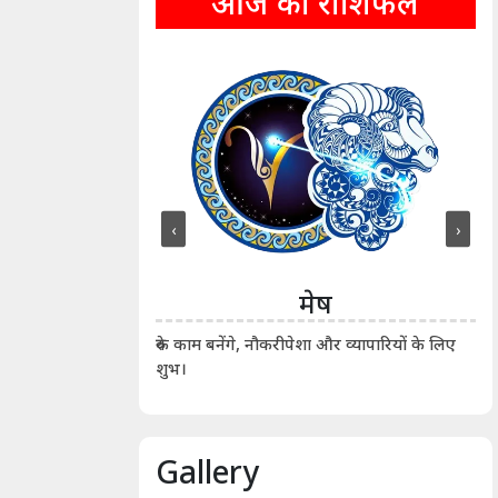
आज का राशिफल
‹
›
ीन
मेष
ीं दिखाए। कानूनी वाद-
आर्
रुके काम बनेंगे, नौकरीपेशा और व्यापारियों के लिए
शुभ।
Gallery