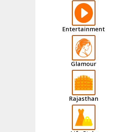
Entertainment
Glamour
Rajasthan