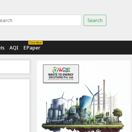
Search
Click Here
ls
AQI
EPaper