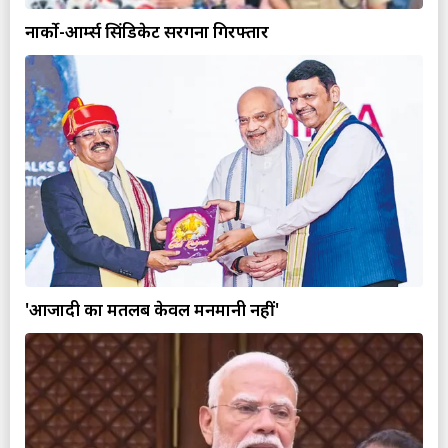
नार्को-आर्म्स सिंडिकेट सरगना गिरफ्तार
'आजादी का मतलब केवल मनमानी नहीं'