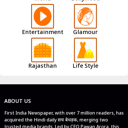
Entertainment
Glamour
Rajasthan
Life Style
ABOUT US
First India Newspaper, with over 7 million readers, has
acquired the Hindi daily सच बेधड़क, merging two
trusted media brands. Led by CEO Pawan Arora, this