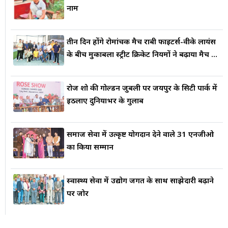
एब्डॉमिनल कैंसर के मामले सामने आते हैं, जिनमें कोलन, और ब्लैडर कैंसर
नाम
प्रमुख हैं।
तीन दिन होंगे रोमांचक मैच राबी फाइटर्स-वीके लायंस
के बीच मुकाबला स्ट्रीट क्रिकेट नियमों ने बढ़ाया मैच का
रोमांच
रोज शो की गोल्डन जुबली पर जयपुर के सिटी पार्क में
इठलाए दुनियाभर के गुलाब
समाज सेवा में उत्कृष्ट योगदान देने वाले 31 एनजीओ
का किया सम्मान
स्वास्थ्य सेवा में उद्योग जगत के साथ साझेदारी बढ़ाने
पर जोर