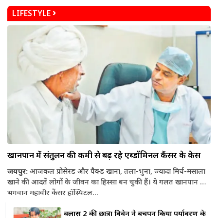
LIFESTYLE
खानपान में संतुलन की कमी से बढ़ रहे एब्डॉमिनल कैंसर के केस
जयपुर:
आजकल प्रोसेस्ड और पैक्ड खाना, तला-भुना, ज्यादा मिर्च-मसाला
खाने की आदतें लोगों के जीवन का हिस्सा बन चुकी हैं। ये गलत खानपान की
आदतें राजस्थान समेत पूरे देश में एब्डॉमिनल (पेट से संबंधित) कैंसर के
भगवान महावीर कैंसर हॉस्पिटल...
मामलों में तेजी से वृद्धि का कारण बन रही हैं। नेशनल कैंसर रजिस्ट्री प्रोग्राम
क्लास 2 की छात्रा विवेन ने बचपन किया पर्यावरण के
की रिपोर्ट के अनुसार भारत में हर साल लगभग 2 लाख से अधिक नए