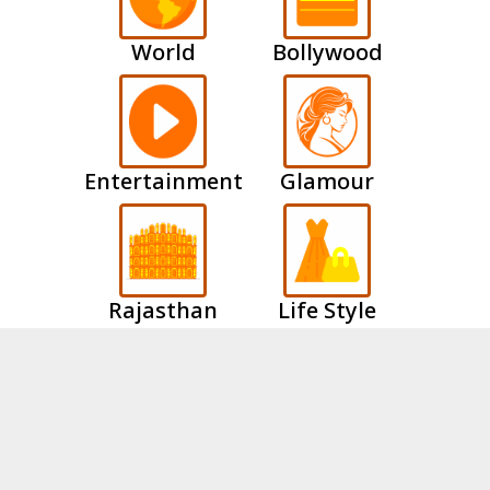
World
Bollywood
Entertainment
Glamour
Rajasthan
Life Style
ABOUT US