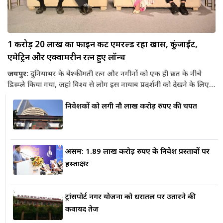
1 करोड़ 20 लाख का फाइन कट एमरल्ड रहा खास, कुंजाईट,
एमेट्रिन और एक्वामरीन रत्न हुए लॉन्च
जयपुर:
दुनियाभर के बेश्कीमती रत्न और नगीनों को एक ही छत के नीचे
डिस्प्ले किया गया, जहां विश्व से लोग इस नायाब प्रदर्शनी को देखने के लिए
गुलाबी नगरी पहुंचें। मौका था ज्वैलर्स एसोसिएशन जयपुर कि ओर से
निवेशकों को लगी नौ लाख करोड़ रुपए की चपत
शनिवार को आयोजित हुए एक दिवसीय रफ एंड कट जैमस्टोन शो
(जेएजीएस) के 27वें संस्करण का। झालाना स्थित राजस्थान इंटरनेशनल
सेंटर में आयोजित हुई इस जैमस्टोन प्रदर्शनी का दुनियाभर को बेसब्री से
इंतज़ार रहता है। 'भारत के तुसान शो' के रूप में...
असम: 1.89 लाख करोड़ रुपए के निवेश प्रस्तावों पर
हस्ताक्षर
ट्रांसपोर्ट नगर योजना को धरातल पर उतारने की
कवायद तेज