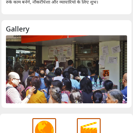
आर्
रुके काम बनेंगे, नौकरीपेशा और व्यापारियों के लिए शुभ।
Gallery