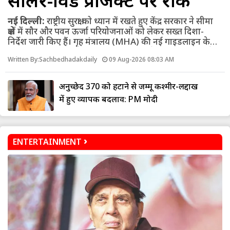
सोलर-विंड प्रोजेक्ट पर रोक
नई दिल्ली:
राष्ट्रीय सुरक्षा को ध्यान में रखते हुए केंद्र सरकार ने सीमा
क्षेत्रों में सौर और पवन ऊर्जा परियोजनाओं को लेकर सख्त दिशा-
निर्देश जारी किए हैं। गृह मंत्रालय (MHA) की नई गाइडलाइन के
मुताबिक LoC, LAC और अंतरराष्ट्रीय सीमा से एक किलोमीटर के
Written By:Sachbedhadakdaily
09 Aug-2026 08:03 AM
दायरे में नए सोलर, विंड और हाइब्रिड ऊर्जा प्रोजेक्ट स्थापित नहीं
किए जा सकेंगे। गृह मंत्रालय ने सीमा से 1 से 50 किलोमीटर तक के
क्षेत्र को संवेदनशील माना है। इस दायरे में प्रस्तावित सभी नई अक्षय
चाहे जेल मिले या जाए जान... जाऊंगी अपने देश
ऊर्जा परियोजनाओं के लिए गृह मंत्रालय की सुरक्षा मंजूरी अनिवार्य
होगी। वहीं अंतरराष्ट्रीय सीमा से 20 किलोमीटर तक की
परियोजनाओं...
ENTERTAINMENT