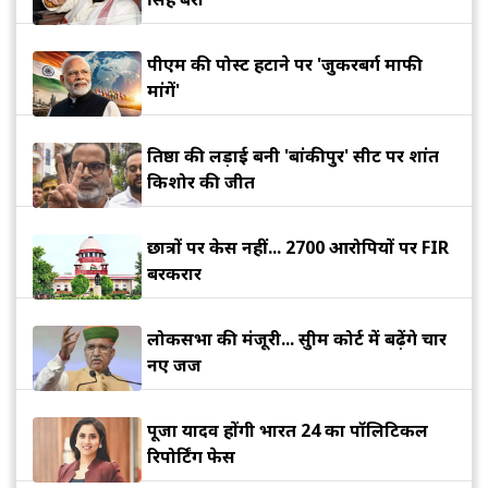
पीएम की पोस्ट हटाने पर 'जुकरबर्ग माफी
मांगें'
प्रतिष्ठा की लड़ाई बनी 'बांकीपुर' सीट पर प्रशांत
किशोर की जीत
छात्रों पर केस नहीं... 2700 आरोपियों पर FIR
बरकरार
लोकसभा की मंजूरी... सुप्रीम कोर्ट में बढ़ेंगे चार
नए जज
पूजा यादव होंगी भारत 24 का पॉलिटिकल
रिपोर्टिंग फेस