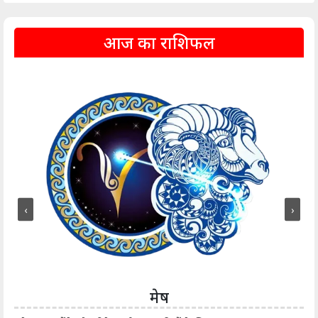
आज का राशिफल
‹
›
मेष